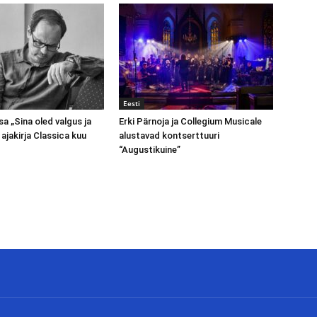
Eesti
a „Sina oled valgus ja
Erki Pärnoja ja Collegium Musicale
ajakirja Classica kuu
alustavad kontserttuuri
“Augustikuine”