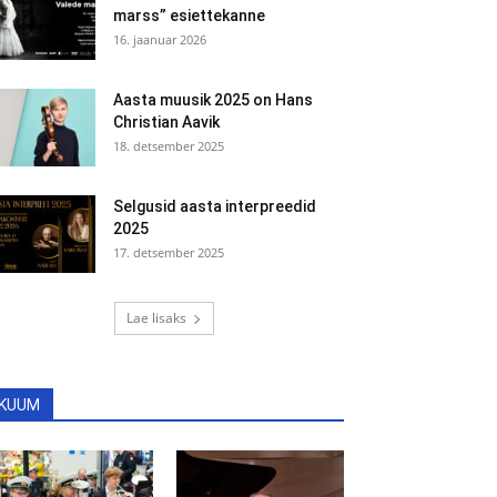
marss” esiettekanne
16. jaanuar 2026
Aasta muusik 2025 on Hans
Christian Aavik
18. detsember 2025
Selgusid aasta interpreedid
2025
17. detsember 2025
Lae lisaks
KUUM