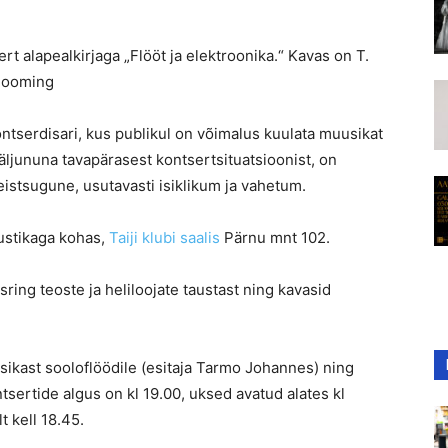
rt alapealkirjaga „Flööt ja elektroonika.“ Kavas on T.
 looming
serdisari, kus publikul on võimalus kuulata muusikat
Väljununa tavapärasest kontsertsituatsioonist, on
eistsugune, usutavasti isiklikum ja vahetum.
kustikaga kohas,
Taiji klubi saalis
Pärnu mnt 102.
sring teoste ja heliloojate taustast ning kavasid
sikast sooloflöödile (esitaja Tarmo Johannes) ning
ntsertide algus on kl 19.00, uksed avatud alates kl
t kell 18.45.