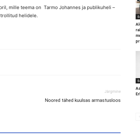
il, mille teema on Tarmo Johannes ja publikuheli –
trollitud helidele.
E
Al
ra
mu
pr
E
Aa
Järgmine
Er
Noored tähed kuulsas armastusloos