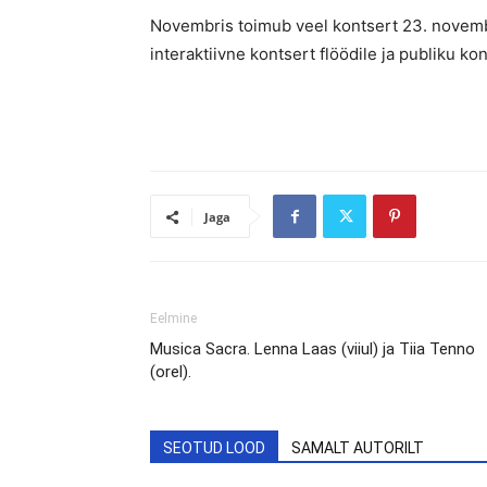
Novembris toimub veel kontsert 23. novembr
interaktiivne kontsert flöödile ja publiku kon
Jaga
Eelmine
Musica Sacra. Lenna Laas (viiul) ja Tiia Tenno
(orel).
SEOTUD LOOD
SAMALT AUTORILT