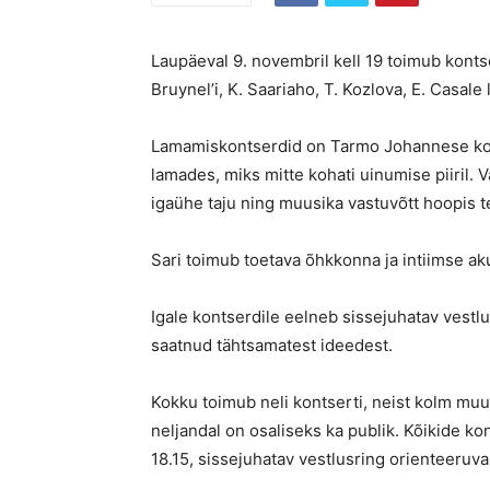
Laupäeval 9. novembril kell 19 toimub kontse
Bruynel’i, K. Saariaho, T. Kozlova, E. Casale
Lamamiskontserdid on Tarmo Johannese kont
lamades, miks mitte kohati uinumise piiril. 
igaühe taju ning muusika vastuvõtt hoopis t
Sari toimub toetava õhkkonna ja intiimse a
Igale kontserdile eelneb sissejuhatav vestlu
saatnud tähtsamatest ideedest.
Kokku toimub neli kontserti, neist kolm muu
neljandal on osaliseks ka publik. Kõikide ko
18.15, sissejuhatav vestlusring orienteeruval