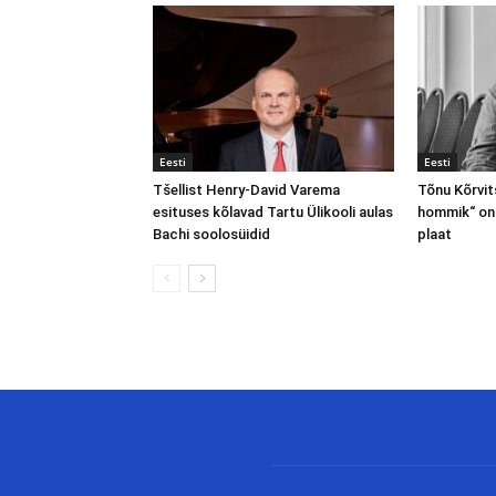
Eesti
Eesti
Tšellist Henry-David Varema
Tõnu Kõrvits
esituses kõlavad Tartu Ülikooli aulas
hommik“ on 
Bachi soolosüidid
plaat