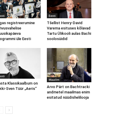
esti
Eesti
gas registreerumine
Tšellist Henry-David
hvusvahelise
Varema esituses kõlavad
usikapäeva
Tartu Ülikooli aulas Bachi
ogrammi üle Eesti
soolosüidid
esti
Maailm
sta Klassikaalbum on
Arvo Pärt on Bachtracki
kki-Sven Tüür „Aeris“
andmetel maailmas enim
esitatud nüüdishelilooja