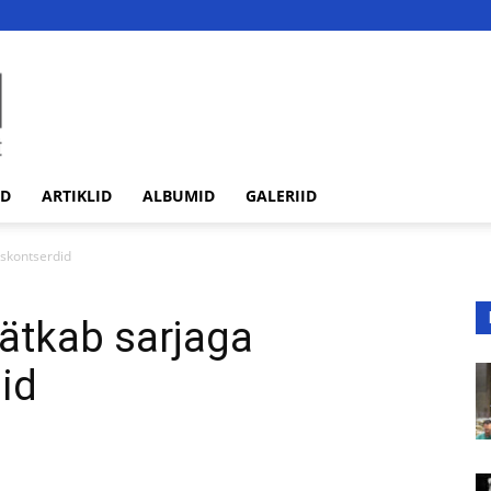
ED
ARTIKLID
ALBUMID
GALERIID
skontserdid
ätkab sarjaga
id