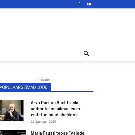
- Reklaam -
POPULAARSEIMAD LOOD
Arvo Pärt on Bachtracki
andmetel maailmas enim
esitatud nüüdishelilooja
28. jaanuar 2026
Maria Fausti teose “Valede