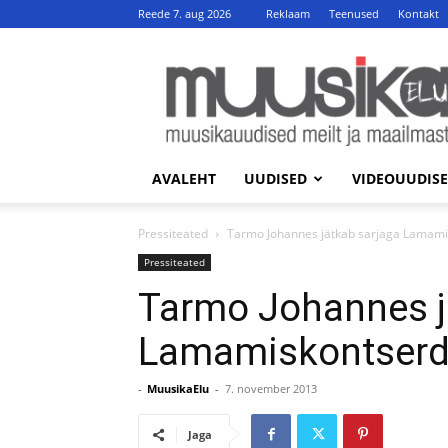
Reede 7. aug 2026
Reklaam
Teenused
Kontakt
MuusikaElu
AVALEHT
UUDISED
VIDEOUUDIS
Pressiteated
Tarmo Johannes jätkab sarjaga Lamami
Pressiteated
Tarmo Johannes j
Lamamiskontserd
-
MuusikaElu
-
7. november 2013
Jaga