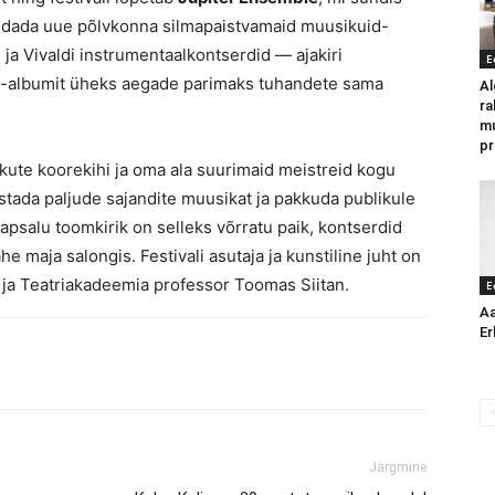
ndada uue põlvkonna silmapaistvamaid muusikuid-
 ja Vivaldi instrumentaalkontserdid — ajakiri
E
i-albumit üheks aegade parimaks tuhandete sama
Al
ra
mu
pr
ikute koorekihi ja oma ala suurimaid meistreid kogu
ada paljude sajandite muusikat ja pakkuda publikule
apsalu toomkirik on selleks võrratu paik, kontserdid
e maja salongis. Festivali asutaja ja kunstiline juht on
 ja Teatriakadeemia professor Toomas Siitan.
E
Aa
Er
Järgmine