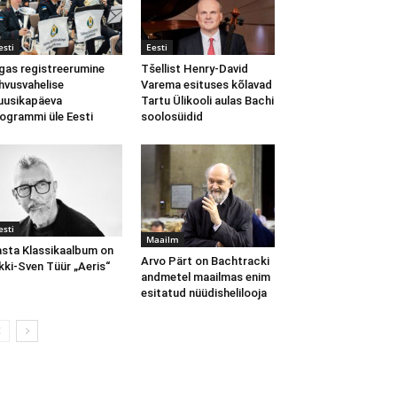
esti
Eesti
gas registreerumine
Tšellist Henry-David
hvusvahelise
Varema esituses kõlavad
usikapäeva
Tartu Ülikooli aulas Bachi
ogrammi üle Eesti
soolosüidid
esti
Maailm
sta Klassikaalbum on
Arvo Pärt on Bachtracki
kki-Sven Tüür „Aeris“
andmetel maailmas enim
esitatud nüüdishelilooja