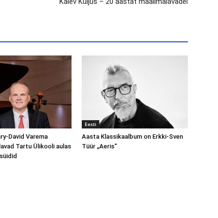
Kalev Kuljus – 20 aastat maailmalavadel
Eesti
nry-David Varema
Aasta Klassikaalbum on Erkki-Sven
avad Tartu Ülikooli aulas
Tüür „Aeris“
süidid