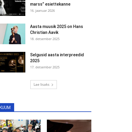
marss” esiettekanne
16. jaanuar 2026
Aasta muusik 2025 on Hans
Christian Aavik
18. detsember 2025
Selgusid aasta interpreedid
2025
17. detsember 2025
Lae lisaks
KUUM