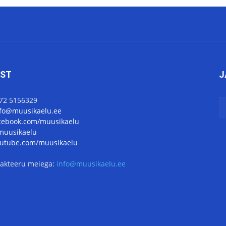
IST
J
372 5156329
nfo@muusikaelu.ee
cebook.com/muusikaelu
uusikaelu
utube.com/muusikaelu
akteeru meiega:
info@muusikaelu.ee