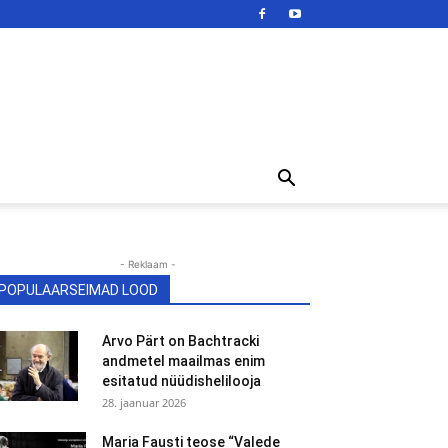
- Reklaam -
POPULAARSEIMAD LOOD
Arvo Pärt on Bachtracki
andmetel maailmas enim
esitatud nüüdishelilooja
28. jaanuar 2026
Maria Fausti teose “Valede