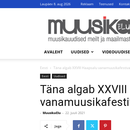
Laupäev 8. aug 2026
Reklaam
Teenused
Kontak
MuusikaElu
AVALEHT
UUDISED
VIDEOUUDIS
Eesti
Täna algab XXVIII Haapsalu vanamuusikafestiva
Eesti
Uudised
Täna algab XXVIII
vanamuusikafesti
-
MuusikaElu
-
22. juuli 2021
Jaga