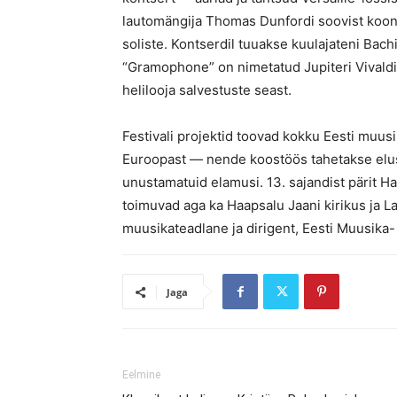
lautomängija Thomas Dunfordi soovist koo
soliste. Kontserdil tuuakse kuulajateni Bachi
“Gramophone” on nimetatud Jupiteri Vivald
helilooja salvestuste seast.
Festivali projektid toovad kokku Eesti muus
Euroopast — nende koostöös tahetakse elust
unustamatuid elamusi. 13. sajandist pärit Ha
toimuvad aga ka Haapsalu Jaani kirikus ja Lah
muusikateadlane ja dirigent, Eesti Muusika-
Jaga
Eelmine