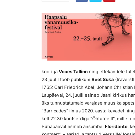
kooriga
Voces Tallinn
ning ettekandele tule
23.juulil toob publikuni
Reet Suka
(traversf
1765: Carl Friedrich Abel, Johann Christian 
Laupäeval, 24. juulil esineb Jaani kirikus h
üks tunnustatumaid varajase muusika spets
“Barricades” ilmus 2020. aasta kevadel ning 
kell 22.30 kontserdiga “Õhtutee II”, mille t
Pühapäeval esineb ansambel
Floridante
, k
kontsert” – aariad ja tantsud Versaille’ lossi