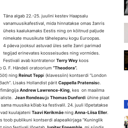
Täna algab 22.-25. juulini kestev Haapsalu
vanamuusikafestival, mida hinnatakse omas žanris
üheks kaalukamaks Eestis ning on köitnud paljude
nimekate muusikute tähelepanu kogu Euroopas.
4 päeva jooksul astuvad üles selle žanri parimad
tegijad erinevates koosseisudes ning vormides.
Festivali avab kontratenor
Terry Wey
koos
b G. F. Händeli oratoorium
“Theodora”.
lööt) ning
Reinut Tepp
i (klavessiin) kontserdi “London
Bach”. Lisaks Hollandist pärit
Cappella Pratensis
e.
arfimängija
Andrew Lawrence-King
, kes on maailma
ialiste.
Jean Rondeau j
a
Thomas Dunford
i ühine plaat
sama muusika kõlab ka festivalil. 24. juuli lõpetatakse
oovad kuulajateni
Taavi Kerikmäe
ning
Anna-Liisa Eller
.
es toob publikuni kontserdi alapealkirjaga “Kuninglik
st ning festivali lõpetab
Jupiter Ensemble
, mi sündis