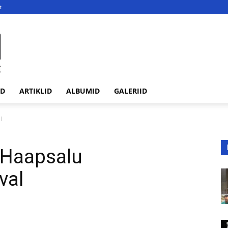
t
ED
ARTIKLID
ALBUMID
GALERIID
l
 Haapsalu
val