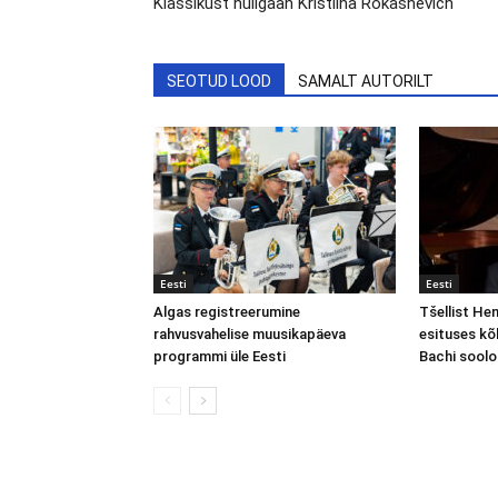
Klassikust huligaan Kristiina Rokashevich
SEOTUD LOOD
SAMALT AUTORILT
Eesti
Eesti
Algas registreerumine
Tšellist He
rahvusvahelise muusikapäeva
esituses kõl
programmi üle Eesti
Bachi soolo