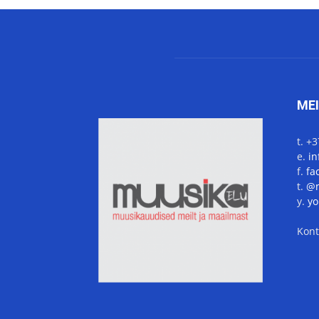
ME
t. +
e.
i
f.
fa
t.
@m
y.
yo
Kont