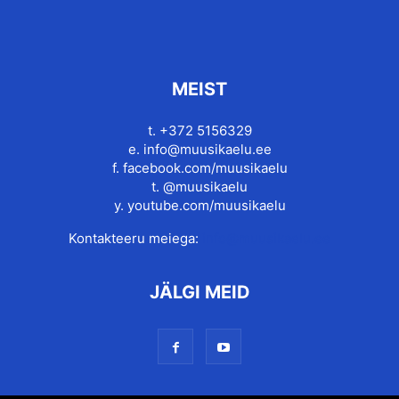
MEIST
t. +372 5156329
e.
info@muusikaelu.ee
f.
facebook.com/muusikaelu
t.
@muusikaelu
y.
youtube.com/muusikaelu
Kontakteeru meiega:
info@muusikaelu.ee
JÄLGI MEID