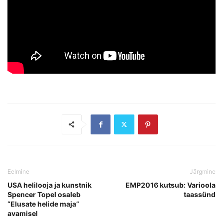
Eelmine
Järgmine
USA helilooja ja kunstnik
EMP2016 kutsub: Varioola
Spencer Topel osaleb
taassünd
“Elusate helide maja”
avamisel