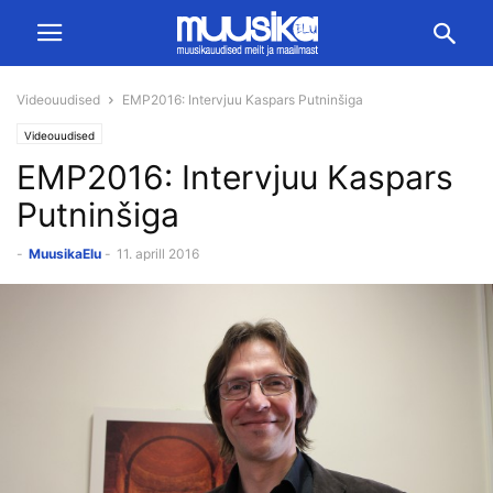
Videouudised
EMP2016: Intervjuu Kaspars Putninšiga
Videouudised
EMP2016: Intervjuu Kaspars
Putninšiga
-
MuusikaElu
-
11. aprill 2016