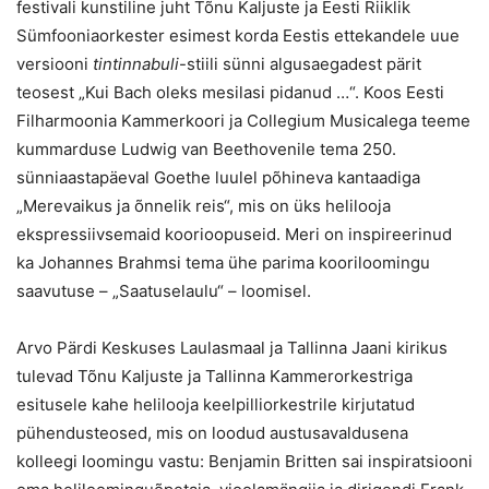
festivali kunstiline juht Tõnu Kaljuste ja Eesti Riiklik
Sümfooniaorkester esimest korda Eestis ettekandele uue
versiooni
tintinnabuli
-stiili sünni algusaegadest pärit
teosest „Kui Bach oleks mesilasi pidanud …“. Koos Eesti
Filharmoonia Kammerkoori ja Collegium Musicalega teeme
kummarduse Ludwig van Beethovenile tema 250.
sünniaastapäeval Goethe luulel põhineva kantaadiga
„Merevaikus ja õnnelik reis“, mis on üks helilooja
ekspressiivsemaid koorioopuseid. Meri on inspireerinud
ka Johannes Brahmsi tema ühe parima kooriloomingu
saavutuse – „Saatuselaulu“ – loomisel.
Arvo Pärdi Keskuses Laulasmaal ja Tallinna Jaani kirikus
tulevad Tõnu Kaljuste ja Tallinna Kammerorkestriga
esitusele kahe helilooja keelpilliorkestrile kirjutatud
pühendusteosed, mis on loodud austusavaldusena
kolleegi loomingu vastu: Benjamin Britten sai inspiratsiooni