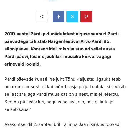
2010. aastal Pärdi pidunädalatest alguse saanud Pärdi
päevadega
tähistab Nargenfestival Arvo Pärdi 85.
sünnipäeva.
Kontsertidel, mis sisustavad sellel aasta
Pärdi päevi, leiame juubilari muusika kõrval vägagi
erinevaid loojaid.
Pärdi päevade kunstiline juht Tõnu Kaljuste: „Igaüks teab
oma kogemusest, et kui mõnda asja palju kuulata, siis väsib
sellest ära, aga Pärdi muusikas on ainest, mis ei leierdu.
See on püsiväärtus, nagu vana kivisein, mis ei kulu ja
seisab kaua
.“
Avakontserdil 2. septembril Tallinna Jaani kirikus toovad