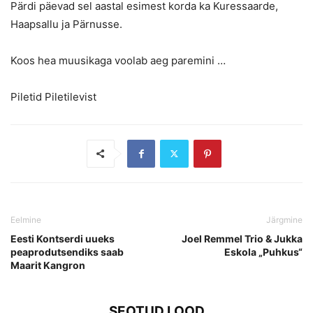
Pärdi päevad sel aastal esimest korda ka Kuressaarde,
Haapsallu ja Pärnusse.
Koos hea muusikaga voolab aeg paremini …
Piletid Piletilevist
Eelmine
Järgmine
Eesti Kontserdi uueks
Joel Remmel Trio & Jukka
peaprodutsendiks saab
Eskola „Puhkus“
Maarit Kangron
SEOTUD LOOD