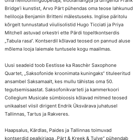
oma heliloominguõpetaja, vioolamängija ja dirigendi Frank
Bridge’i kunstist, Arvo Pärt pühendas oma teose lahkunud
helilooja Benjamin Britteni mälestuseks. Inglise päritolu
kõrgelt tunnustatud viiulisolistid
Hugo Ticciati ja Priya
Mitchell astuvad orkestri ette Pärdi topeltkontserdis
„Tabula rasa“. Kontserdil kõlavad teosed on pannud aluse
mõlema looja laiemale tuntusele kogu maailmas.
Uusi seadeid toob Eestisse ka Raschèr Saxophone
Quartet, „Saksofonide kroonimata kuningaks“ tituleeritud
ansambel Saksamaalt, kes mullu tähistas oma 50.
tegutsemisaastat. Saksofonikvarteti ja kammerkoori
Collegium Musicale sümbioosis kõlavad mitmed teosed
unikaalsel viisil dirigent Endrik Üksvärava juhatusel
Tallinnas, Tartus ja Rakveres.
Haapsalus, Kärdlas, Paides ja Tallinnas toimuvad
kontserdid pealkirjaga „
Pärt & Kreek & Tulve“
pühendab