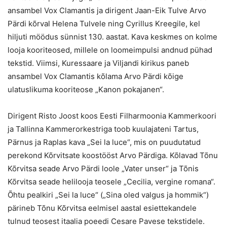
ansambel Vox Clamantis ja dirigent Jaan-Eik Tulve Arvo
Pärdi kõrval Helena Tulvele ning Cyrillus Kreegile, kel
hiljuti möödus sünnist 130. aastat. Kava keskmes on kolme
looja kooriteosed, millele on loomeimpulsi andnud pühad
tekstid
. Viimsi, Kuressaare ja Viljandi kirikus paneb
ansambel Vox Clamantis kõlama Arvo Pärdi kõige
ulatuslikuma kooriteose „Kanon pokajanen“.
Dirigent Risto Joost koos Eesti Filharmoonia Kammerkoori
ja Tallinna Kammerorkestriga toob kuulajateni Tartus,
Pärnus ja Raplas kava „Sei la luce“, mis
on puudutatud
perekond Kõrvitsate koostööst Arvo Pärdiga. Kõlavad Tõnu
Kõrvitsa seade Arvo Pärdi loole „Vater unser“ ja Tõnis
Kõrvitsa seade helilooja teosele „Cecilia, vergine romana“.
Õhtu pealkiri „Sei la luce“ („Sina oled valgus ja hommik“)
pärineb Tõnu Kõrvitsa eelmisel aastal esiettekandele
tulnud teosest itaalia poeedi Cesare Pavese tekstidele.