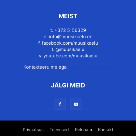
MEIST
t. +372 5156329
e.
info@muusikaelu.ee
f.
facebook.com/muusikaelu
t.
@muusikaelu
y.
youtube.com/muusikaelu
Kontakteeru meiega:
info@muusikaelu.ee
JÄLGI MEID
Privaatsus
Teenused
Reklaam
Kontakt