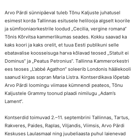
Arvo Pärdi sünnipäeval tuleb Tõnu Kaljuste juhatusel
esimest korda Tallinnas esitusele helilooja algselt koorile
ja sümfooniaorkestrile loodud „Cecilia, vergine romana“
Tõnis Kõrvitsa kammerlikumas seades. Kokku saavad ka
kaks koori ja kaks orelit, et tuua Eesti publikuni selle
ebatavalise koosseisuga harva kõlavad teosed „Statuit ei
Dominus“ ja „Peatus Petronius“. Tallinna Kammerorkestri
ees teoses „L’abbé Agathon“ soleerib Londonis häälekooli
saanud kirgas sopran Maria Listra. Kontserdikava lõpetab
Arvo Pärdi loomingu viimase kümnendi peateos, Tõnu
Kaljustele Grammy toonud plaadi nimilugu „Adam’s
Lament“.
Kontserdid toimuvad 2.–11. septembrini Tallinnas, Tartus,
Rakveres, Paides, Raplas, Viljandis, Viimsis, Arvo Pärdi
Keskuses
Laulasmaal ning juubeliaasta puhul laienevad