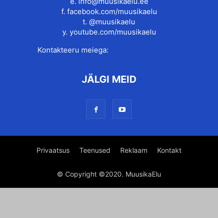
e.
info@muusikaelu.ee
f.
facebook.com/muusikaelu
t.
@muusikaelu
y.
youtube.com/muusikaelu
Kontakteeru meiega:
info@muusikaelu.ee
JÄLGI MEID
Privaatsus
Teenused
Reklaam
Kontakt
© Copyright ©2020. MuusikaElu