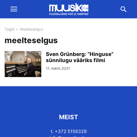
Tagid
Meelteselgus
meelteselgus
Sven Grünberg: “Hinguse”
sünnilugu vääriks filmi
11. märts 2021
MEIST
t. +372 5156329