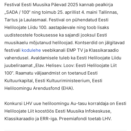
Festival Eesti Muusika Päevad 2025 kannab pealkirja
„SADA / 100“ ning toimub 25. aprillist 4. maini Tallinnas,
Tartus ja Laulasmaal. Festival on pühendatud Eesti
Heliloojate Liidu 100. aastapäevale ning toob lisaks
uudisteostele fookusesse ka sajandi jooksul Eesti
muusikaelu mõjutanud heliloojad. Kontserdid on jälgitavad
festivali
kodulehe
veebikanali EMP TV ja Klassikaraadio
vahendusel. Avaldamisele tuleb ka Eesti Heliloojate Liidu
juubeliraamat „Elav. Helisev. Loov: Eesti Heliloojate Liit
100”. Raamatu väljaandmist on toetanud Eesti
Kultuurkapital, Eesti Kultuuriministeerium, Eesti
Heliloomingu Arendusfond (EHA).
Konkursi LHV uue heliloomingu Au-tasu korraldaja on Eesti
Heliloojate Liit koostöös Eesti Muusika Infokeskuse,
Klassikaraadio ja ERR-iga. Preemiafondi toetab LHV.