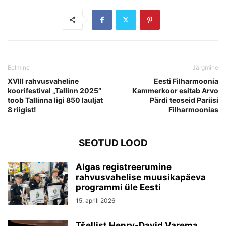
Eelmine
Järgmine
XVIII rahvusvaheline
Eesti Filharmoonia
koorifestival „Tallinn 2025“
Kammerkoor esitab Arvo
toob Tallinna ligi 850 lauljat
Pärdi teoseid Pariisi
8 riigist!
Filharmoonias
SEOTUD LOOD
Algas registreerumine
rahvusvahelise muusikapäeva
programmi üle Eesti
15. aprill 2026
Tšellist Henry-David Varema