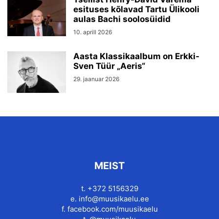
esituses kõlavad Tartu Ülikooli
aulas Bachi soolosüidid
10. aprill 2026
Aasta Klassikaalbum on Erkki-
Sven Tüür „Aeris“
29. jaanuar 2026
MEIST
t. +372 5156329
e.
info@muusikaelu.ee
f.
facebook.com/muusikaelu