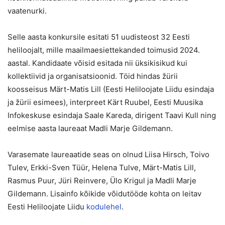
vaatenurki.
Selle aasta konkursile esitati 51 uudisteost 32 Eesti
heliloojalt, mille maailmaesiettekanded toimusid 2024.
aastal. Kandidaate võisid esitada nii üksikisikud kui
kollektiivid ja organisatsioonid. Töid hindas žürii
koosseisus Märt-Matis Lill (Eesti Heliloojate Liidu esindaja
ja žürii esimees), interpreet Kärt Ruubel, Eesti Muusika
Infokeskuse esindaja Saale Kareda, dirigent Taavi Kull ning
eelmise aasta laureaat Madli Marje Gildemann.
Varasemate laureaatide seas on olnud Liisa Hirsch, Toivo
Tulev, Erkki-Sven Tüür, Helena Tulve, Märt-Matis Lill,
Rasmus Puur, Jüri Reinvere, Ülo Krigul ja Madli Marje
Gildemann. Lisainfo kõikide võidutööde kohta on leitav
Eesti Heliloojate Liidu
kodulehel
.