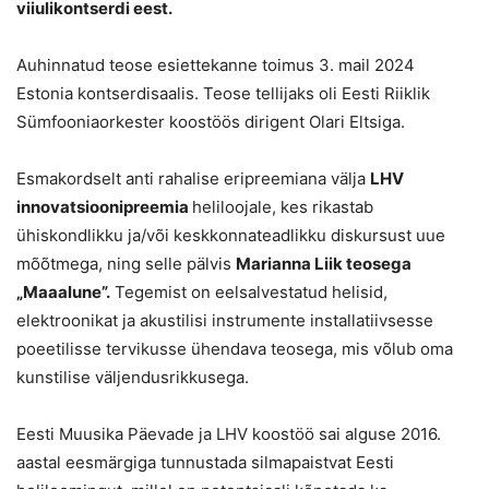
viiulikontserdi eest.
Auhinnatud teose esiettekanne toimus 3. mail 2024
Estonia kontserdisaalis. Teose tellijaks oli Eesti Riiklik
Sümfooniaorkester koostöös dirigent Olari Eltsiga.
Esmakordselt anti rahalise eripreemiana välja
LHV
innovatsioonipreemia
heliloojale, kes rikastab
ühiskondlikku ja/või keskkonnateadlikku diskursust uue
mõõtmega, ning selle pälvis
Marianna Liik teosega
„Maaalune”.
Tegemist on eelsalvestatud helisid,
elektroonikat ja akustilisi instrumente installatiivsesse
poeetilisse tervikusse ühendava teosega, mis võlub oma
kunstilise väljendusrikkusega.
Eesti Muusika Päevade ja LHV koostöö sai alguse 2016.
aastal eesmärgiga tunnustada silmapaistvat Eesti