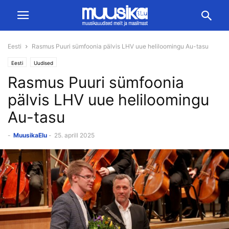
Eesti
Rasmus Puuri sümfoonia pälvis LHV uue heliloomingu Au-tasu
Eesti
Uudised
Rasmus Puuri sümfoonia
pälvis LHV uue heliloomingu
Au-tasu
-
MuusikaElu
-
25. aprill 2025