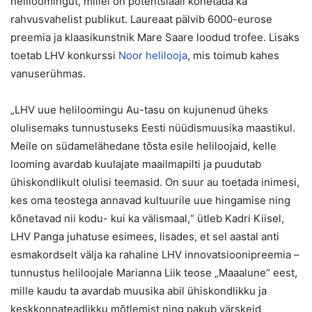
heliloomingut, millel on potentsiaali kõnetada ka
rahvusvahelist publikut. Laureaat pälvib 6000-eurose
preemia ja klaasikunstnik Mare Saare loodud trofee. Lisaks
toetab LHV konkurssi
Noor helilooja
, mis toimub kahes
vanuserühmas.
„LHV uue heliloomingu Au-tasu on kujunenud üheks
olulisemaks tunnustuseks Eesti nüüdismuusika maastikul.
Meile on südamelähedane tõsta esile heliloojaid, kelle
looming avardab kuulajate maailmapilti ja puudutab
ühiskondlikult olulisi teemasid. On suur au toetada inimesi,
kes oma teostega annavad kultuurile uue hingamise ning
kõnetavad nii kodu- kui ka välismaal,“ ütleb Kadri Kiisel,
LHV Panga juhatuse esimees, lisades, et sel aastal anti
esmakordselt välja ka rahaline LHV innovatsioonipreemia –
tunnustus heliloojale Marianna Liik teose „Maaalune“ eest,
mille kaudu ta avardab muusika abil ühiskondlikku ja
keskkonnateadlikku mõtlemist ning pakub värskeid