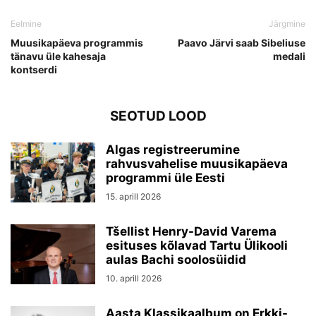
Eelmine
Järgmine
Muusikapäeva programmis
Paavo Järvi saab Sibeliuse
tänavu üle kahesaja
medali
kontserdi
SEOTUD LOOD
Algas registreerumine
rahvusvahelise muusikapäeva
programmi üle Eesti
15. aprill 2026
Tšellist Henry-David Varema
esituses kõlavad Tartu Ülikooli
aulas Bachi soolosüidid
10. aprill 2026
Aasta Klassikaalbum on Erkki-