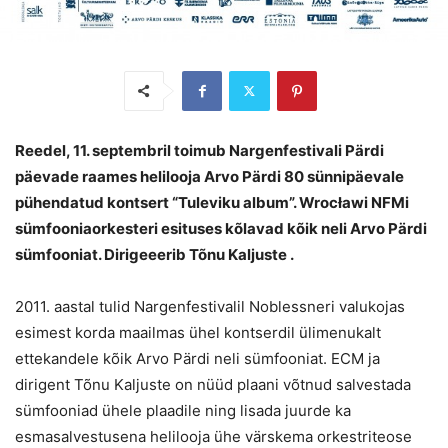
Reedel, 11. septembril toimub Nargenfestivali Pärdi
päevade raames helilooja Arvo Pärdi 80 sünnipäevale
pühendatud kontsert “Tuleviku album”.
Wrocławi NFMi
sümfooniaorkesteri esituses kõlavad kõik neli Arvo Pärdi
sümfooniat. Dirigeeerib Tõnu Kaljuste .
2011. aastal tulid Nargenfestivalil Noblessneri valukojas
esimest korda maailmas ühel kontserdil ülimenukalt
ettekandele kõik Arvo Pärdi neli sümfooniat. ECM ja
dirigent Tõnu Kaljuste on nüüd plaani võtnud salvestada
sümfooniad ühele plaadile ning lisada juurde ka
esmasalvestusena helilooja ühe värskema orkestriteose