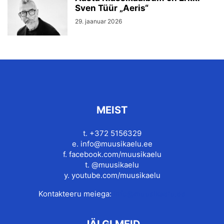
Sven Tüür „Aeris“
29. jaanuar 2026
MEIST
t. +372 5156329
e.
info@muusikaelu.ee
f.
facebook.com/muusikaelu
t.
@muusikaelu
y.
youtube.com/muusikaelu
Kontakteeru meiega:
info@muusikaelu.ee
JÄLGI MEID