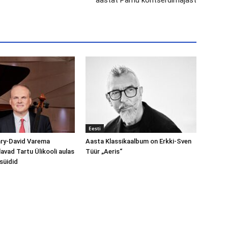
aastat Pärnu kontserdimajast
Eesti
nry-David Varema
Aasta Klassikaalbum on Erkki-Sven
avad Tartu Ülikooli aulas
Tüür „Aeris“
süidid