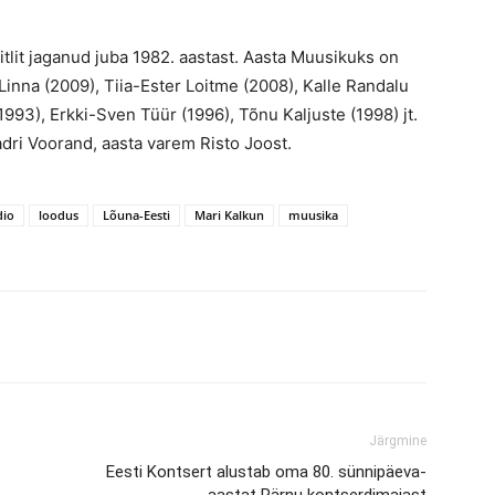
itlit jaganud juba 1982. aastast. Aasta Muusikuks on
 Linna (2009), Tiia-Ester Loitme (2008), Kalle Randalu
(1993), Erkki-Sven Tüür (1996), Tõnu Kaljuste (1998) jt.
 Kadri Voorand, aasta varem Risto Joost.
dio
loodus
Lõuna-Eesti
Mari Kalkun
muusika
Järgmine
Eesti Kontsert alustab oma 80. sünnipäeva-