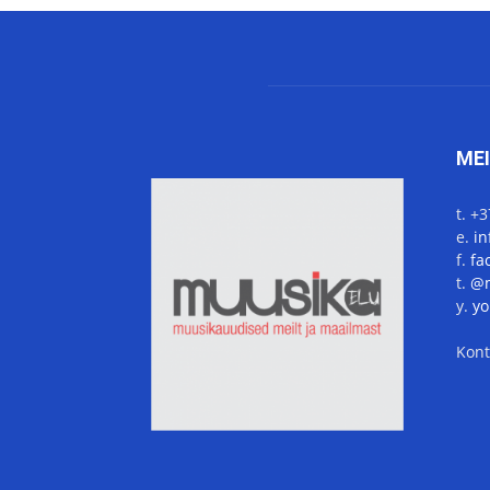
ME
t. +
e.
i
f.
fa
t.
@m
y.
yo
Kont