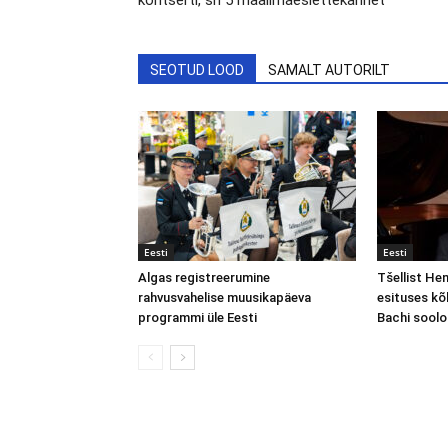
kontserti, sh 5 maailmaesiettekannet
SEOTUD LOOD
SAMALT AUTORILT
Eesti
Eesti
Algas registreerumine
Tšellist He
rahvusvahelise muusikapäeva
esituses kõl
programmi üle Eesti
Bachi soolo