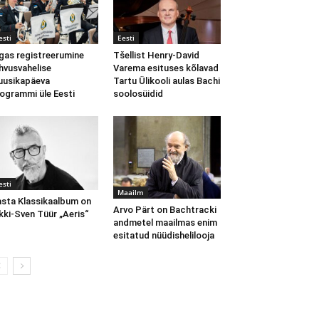
esti
Eesti
gas registreerumine
Tšellist Henry-David
hvusvahelise
Varema esituses kõlavad
usikapäeva
Tartu Ülikooli aulas Bachi
ogrammi üle Eesti
soolosüidid
esti
Maailm
sta Klassikaalbum on
Arvo Pärt on Bachtracki
kki-Sven Tüür „Aeris“
andmetel maailmas enim
esitatud nüüdishelilooja