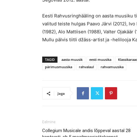
Eesti Rahvusringhääling on aasta muusiku ti
valitud teiste hulgas Paavo Järvi (2012), Ivo
(1982), Alo Mattiisen (1988), Valter Ojakäär 
Mullu pälvis tiitli džäss-artist ja -helilooja
TAGID
aasta muusik
eesti muusika
Klassikaraa
pärimusmuusika
rahvalaul
rahvamuusika
Jaga
Eelmine
Collegium Musicale andis lõppeval aastal 28