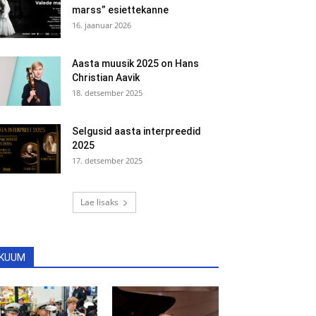
marss” esiettekanne
16. jaanuar 2026
Aasta muusik 2025 on Hans
Christian Aavik
18. detsember 2025
Selgusid aasta interpreedid
2025
17. detsember 2025
Lae lisaks
KUUM