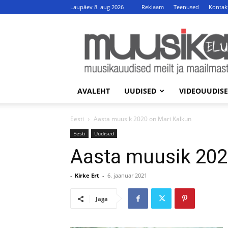
Laupäev 8. aug 2026
Reklaam
Teenused
Kontak
MuusikaElu
AVALEHT
UUDISED
VIDEOUUDIS
Eesti
Aasta muusik 2020 on Mari Kalkun
Eesti
Uudised
Aasta muusik 202
-
Kirke Ert
-
6. jaanuar 2021
Jaga