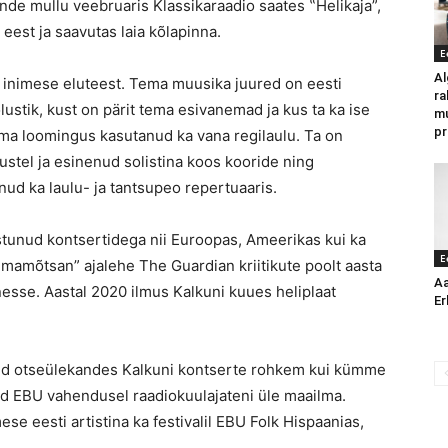
ande mullu veebruaris Klassikaraadio saates ‟Helikaja”,
 eest ja saavutas laia kõlapinna.
E
Al
a inimese eluteest. Tema muusika juured on eesti
ra
lustik, kust on pärit tema esivanemad ja kus ta ka ise
mu
pr
oma loomingus kasutanud ka vana regilaulu. Ta on
stel ja esinenud solistina koos kooride ning
nud ka laulu- ja tantsupeo repertuaaris.
tunud kontsertidega nii Euroopas, Ameerikas kui ka
E
“Ilmamõtsan” ajalehe The Guardian kriitikute poolt aasta
Aa
sse. Aastal 2020 ilmus Kalkuni kuues heliplaat
Er
nud otseülekandes Kalkuni kontserte rohkem kui kümme
ud EBU vahendusel raadiokuulajateni üle maailma.
se eesti artistina ka festivalil EBU Folk Hispaanias,