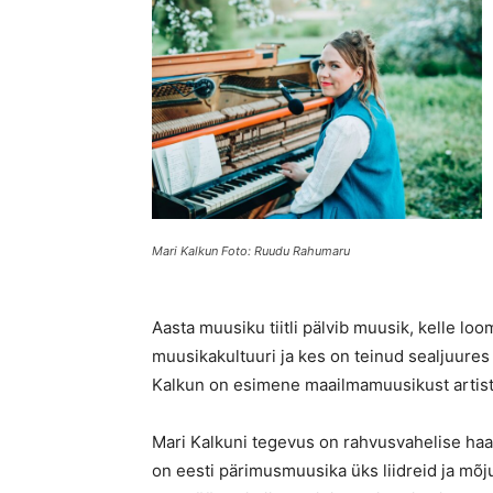
Mari Kalkun Foto: Ruudu Rahumaru
Aasta muusiku tiitli pälvib muusik, kelle l
muusikakultuuri ja kes on teinud sealjuures
Kalkun on esimene maailmamuusikust artist,
Mari Kalkuni tegevus on rahvusvahelise haar
on eesti pärimusmuusika üks liidreid ja mõ