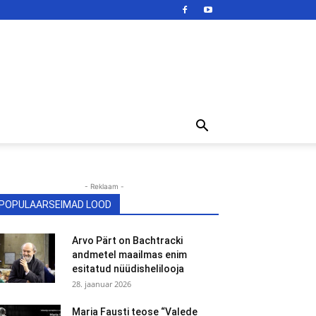
- Reklaam -
POPULAARSEIMAD LOOD
Arvo Pärt on Bachtracki
andmetel maailmas enim
esitatud nüüdishelilooja
28. jaanuar 2026
Maria Fausti teose “Valede