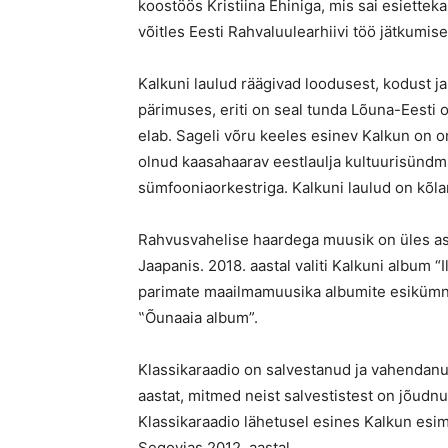
koostöös Kristiina Ehiniga, mis sai esiettek
võitles Eesti Rahvaluulearhiivi töö jätkumise
Kalkuni laulud räägivad loodusest, kodust j
pärimuses, eriti on seal tunda Lõuna-Eesti o
elab. Sageli võru keeles esinev Kalkun on 
olnud kaasahaarav eestlaulja kultuurisündmu
sümfooniaorkestriga. Kalkuni laulud on kõla
Rahvusvahelise haardega muusik on üles as
Jaapanis. 2018. aastal valiti Kalkuni album 
parimate maailmamuusika albumite esikümne
‟Õunaaia album”.
Klassikaraadio on salvestanud ja vahenda
aastat, mitmed neist salvestistest on jõudn
Klassikaraadio lähetusel esines Kalkun esime
Segovias 2012. aastal.