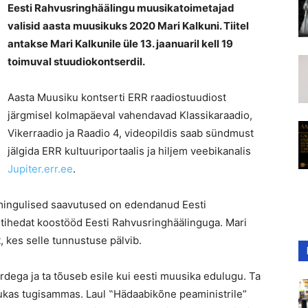
Eesti Rahvusringhäälingu muusikatoimetajad
valisid aasta muusikuks 2020 Mari Kalkuni. Tiitel
antakse Mari Kalkunile üle 13. jaanuaril kell 19
toimuval stuudiokontserdil.
Aasta Muusiku kontserti ERR raadiostuudiost
järgmisel kolmapäeval vahendavad Klassikaraadio,
Vikerraadio ja Raadio 4, videopildis saab sündmust
jälgida ERR kultuuriportaalis ja hiljem veebikanalis
Jupiter.err.ee
.
oomingulised saavutused on edendanud Eesti
 tihedat koostööd Eesti Rahvusringhäälinguga. Mari
 kes selle tunnustuse pälvib.
dega ja ta tõuseb esile kui eesti muusika edulugu. Ta
jukas tugisammas. Laul ‟Hädaabikõne peaministrile”