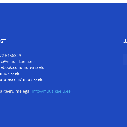
IST
J
372 5156329
nfo@muusikaelu.ee
cebook.com/muusikaelu
uusikaelu
utube.com/muusikaelu
akteeru meiega:
info@muusikaelu.ee