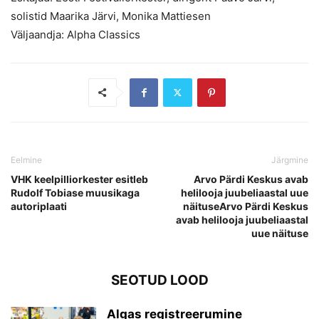
solistid Maarika Järvi, Monika Mattiesen
Väljaandja: Alpha Classics
Eelmine
Järgmine
VHK keelpilliorkester esitleb
Arvo Pärdi Keskus avab
Rudolf Tobiase muusikaga
helilooja juubeliaastal uue
autoriplaati
näituseArvo Pärdi Keskus
avab helilooja juubeliaastal
uue näituse
SEOTUD LOOD
Algas registreerumine