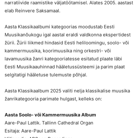
narratiivide raamistike väljatöötamisel. Alates 2005. aastast
elab Reinvere Saksamaal.
Aasta Klassikaalbumi kategoorias moodustab Eesti
Muusikanõukogu igal aastal eraldi valdkonna ekspertidest
žürii. Žürii liikmed hindasid Eesti heliloomingu, soolo- või
kammermuusika, koorimuusika ning orkestri- või
lavamuusika žanri kategooriatesse esitatud plaate läbi
Eesti Muusikaauhinnad hääletussüsteemi ja parim plaat
selgitatigi hääletuse tulemuste põhjal.
Aasta Klassikaalbum 2025 valiti nelja klassikalise muusika
žanrikategooria parimate hulgast, kelleks on:
Aasta Soolo- või Kammermuusika Album
Aare-Paul Lattik. Tallinn Cathedral Organ
Esitaja: Aare-Paul Lattik