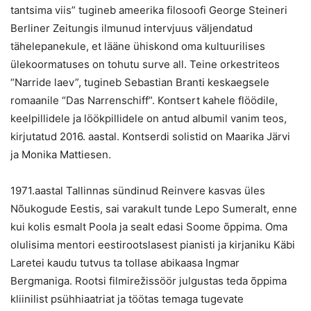
tantsima viis” tugineb ameerika filosoofi George Steineri
Berliner Zeitungis ilmunud intervjuus väljendatud
tähelepanekule, et lääne ühiskond oma kultuurilises
ülekoormatuses on tohutu surve all. Teine orkestriteos
“Narride laev”, tugineb Sebastian Branti keskaegsele
romaanile “Das Narrenschiff”. Kontsert kahele flöödile,
keelpillidele ja löökpillidele on antud albumil vanim teos,
kirjutatud 2016. aastal. Kontserdi solistid on Maarika Järvi
ja Monika Mattiesen.
1971.aastal Tallinnas sündinud Reinvere kasvas üles
Nõukogude Eestis, sai varakult tunde Lepo Sumeralt, enne
kui kolis esmalt Poola ja sealt edasi Soome õppima. Oma
olulisima mentori eestirootslasest pianisti ja kirjaniku Käbi
Laretei kaudu tutvus ta tollase abikaasa Ingmar
Bergmaniga. Rootsi filmirežissöör julgustas teda õppima
kliinilist psühhiaatriat ja töötas temaga tugevate