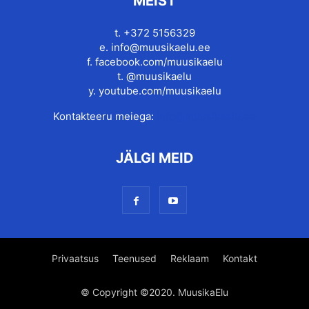
MEIST
t. +372 5156329
e.
info@muusikaelu.ee
f.
facebook.com/muusikaelu
t.
@muusikaelu
y.
youtube.com/muusikaelu
Kontakteeru meiega:
info@muusikaelu.ee
JÄLGI MEID
Privaatsus
Teenused
Reklaam
Kontakt
© Copyright ©2020. MuusikaElu