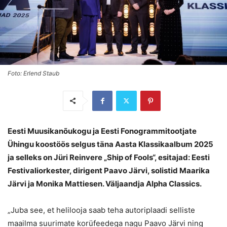
Foto: Erlend Staub
Eesti Muusikanõukogu ja Eesti Fonogrammitootjate
Ühingu koostöös selgus täna Aasta Klassikaalbum 2025
ja selleks on
Jüri Reinvere „Ship of Fools“, esitajad: Eesti
Festivaliorkester, dirigent Paavo Järvi, solistid Maarika
Järvi ja Monika Mattiesen. Väljaandja
Alpha Classics.
„Juba see, et helilooja saab teha autoriplaadi selliste
maailma suurimate korüfeedega nagu Paavo Järvi ning