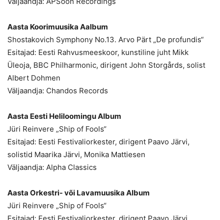
Väljaandja: APSoon Recordings
Aasta Koorimuusika Aalbum
Shostakovich Symphony No.13. Arvo Pärt „De profundis“
Esitajad: Eesti Rahvusmeeskoor, kunstiline juht Mikk
Üleoja, BBC Philharmonic, dirigent John Storgårds, solist
Albert Dohmen
Väljaandja: Chandos Records
Aasta Eesti Heliloomingu Album
Jüri Reinvere „Ship of Fools“
Esitajad: Eesti Festivaliorkester, dirigent Paavo Järvi,
solistid Maarika Järvi, Monika Mattiesen
Väljaandja: Alpha Classics
Aasta Orkestri- või Lavamuusika Album
Jüri Reinvere „Ship of Fools“
Esitajad: Eesti Festivaliorkester, dirigent Paavo Järvi,