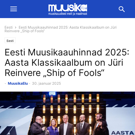
Eesti
Eesti Muusikaauhinnad 2025: Aasta Klassikaalbum on Jüri
Reinvere „Ship of Fools“
Eesti
Eesti Muusikaauhinnad 2025:
Aasta Klassikaalbum on Jüri
Reinvere „Ship of Fools“
-
MuusikaElu
-
30. jaanuar 2025